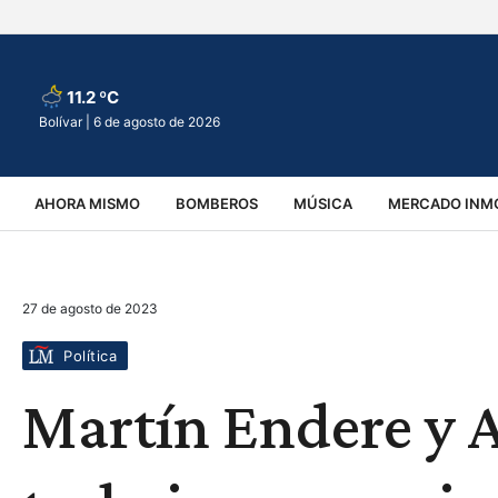
11.2 ºC
Bolívar |
6 de agosto de 2026
AHORA MISMO
BOMBEROS
MÚSICA
MERCADO INMO
REGIONALES
EDUCACIÓN
ESPECTÁCULOS
INFOR
27 de agosto de 2023
VIRALES
ACCIDENTES
CULTURA
JUDICIALES
T
Política
Martín Endere y 