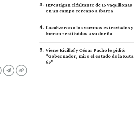
3
.
Investigan el faltante de 15 vaquillonas
en un campo cercano a Ibarra
4
.
Localizaron a los vacunos extraviados y
fueron restituidos a su dueño
5
.
Viene Kicillof y César Pacho le pidió:
"Gobernador, mire el estado de la Ruta
65"