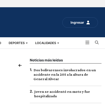
Ingresar
Bu
O
DEPORTES
LOCALIDADES
ALUD
SOCIALES
EXPO RURAL 2025
Noticias más leídas
1
.
Dos bolivarenses involucrados en un
accidente en la 205 a la altura de
General Alvear
2
.
Joven se accidentó en moto y fue
hospitalizada