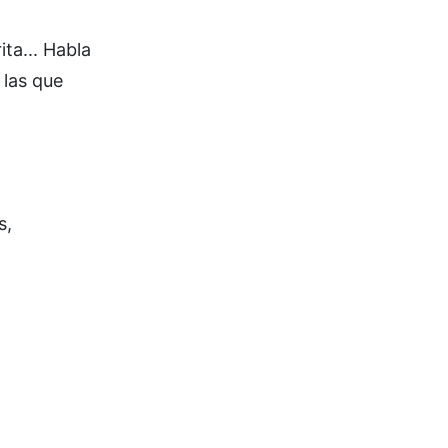
ta... Habla
 las que
s,