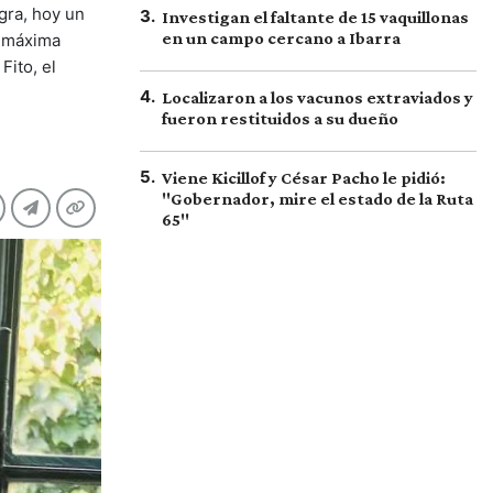
gra, hoy un
3
.
Investigan el faltante de 15 vaquillonas
en un campo cercano a Ibarra
u máxima
Fito, el
4
.
Localizaron a los vacunos extraviados y
fueron restituidos a su dueño
5
.
Viene Kicillof y César Pacho le pidió:
"Gobernador, mire el estado de la Ruta
65"