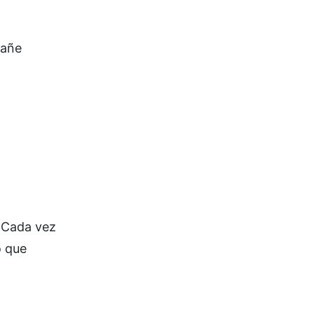
pañe
 (Cada vez
o que