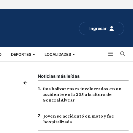
Ingresar
Bu
O
DEPORTES
LOCALIDADES
ALUD
SOCIALES
EXPO RURAL 2025
Noticias más leídas
1
.
Dos bolivarenses involucrados en un
accidente en la 205 a la altura de
General Alvear
2
.
Joven se accidentó en moto y fue
hospitalizada