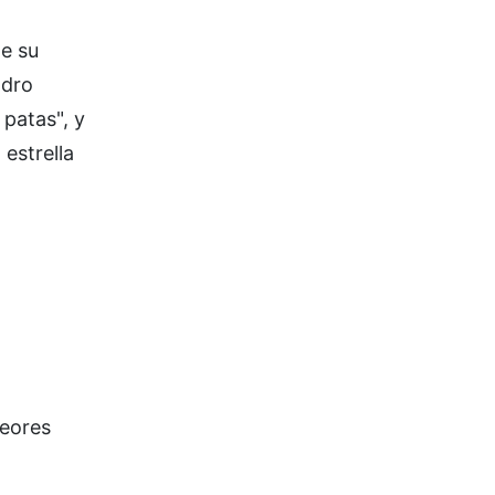
de su
ndro
 patas", y
 estrella
peores