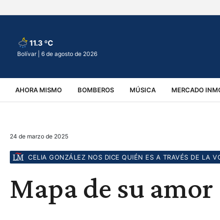
11.3 ºC
Bolívar |
6 de agosto de 2026
AHORA MISMO
BOMBEROS
MÚSICA
MERCADO INMO
REGIONALES
EDUCACIÓN
ESPECTÁCULOS
INFOR
24 de marzo de 2025
VIRALES
ACCIDENTES
CULTURA
JUDICIALES
T
CELIA GONZÁLEZ NOS DICE QUIÉN ES A TRAVÉS DE LA V
Mapa de su amor