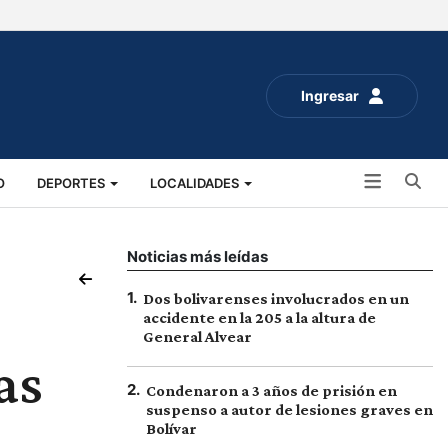
Ingresar
Bu
O
DEPORTES
LOCALIDADES
ALUD
SOCIALES
EXPO RURAL 2025
Noticias más leídas
1
.
Dos bolivarenses involucrados en un
accidente en la 205 a la altura de
General Alvear
as
2
.
Condenaron a 3 años de prisión en
suspenso a autor de lesiones graves en
Bolívar