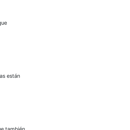
que
ras están
que también