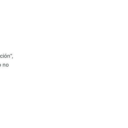
ción”,
o no