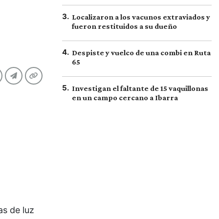
3
.
Localizaron a los vacunos extraviados y
fueron restituidos a su dueño
4
.
Despiste y vuelco de una combi en Ruta
65
5
.
Investigan el faltante de 15 vaquillonas
en un campo cercano a Ibarra
as de luz