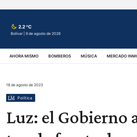
2.2 ºC
Bolívar |
9 de agosto de 2026
AHORA MISMO
BOMBEROS
MÚSICA
MERCADO INMO
REGIONALES
EDUCACIÓN
ESPECTÁCULOS
INFOR
18 de agosto de 2023
VIRALES
ACCIDENTES
CULTURA
JUDICIALES
T
Política
Luz: el Gobierno 