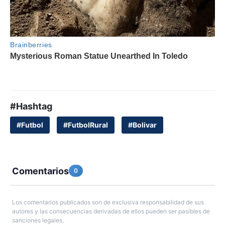
#Hashtag
#Futbol
#FutbolRural
#Bolivar
Comentarios
0
Los comentarios publicados son de exclusiva responsabilidad de sus
autores y las consecuencias derivadas de ellos pueden ser pasibles de
sanciones legales.