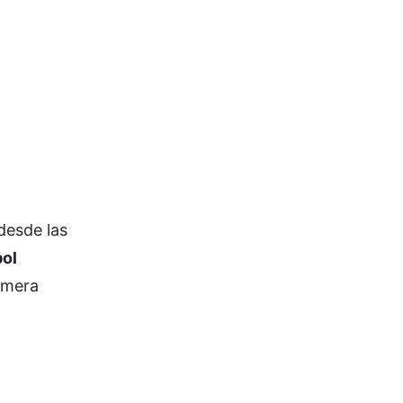
desde las
bol
rimera