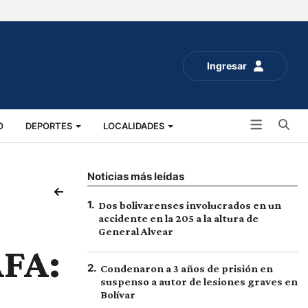
Ingresar
Bu
O
DEPORTES
LOCALIDADES
ALUD
SOCIALES
EXPO RURAL 2025
Noticias más leídas
1
.
Dos bolivarenses involucrados en un
accidente en la 205 a la altura de
General Alvear
AFA:
2
.
Condenaron a 3 años de prisión en
suspenso a autor de lesiones graves en
Bolívar