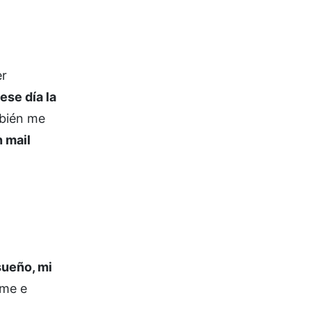
er
ese día la
mbién me
 mail
sueño, mi
rme e