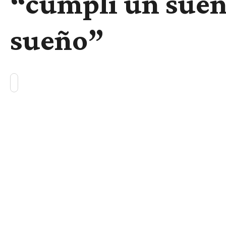
“cumplí un sueñ
sueño”