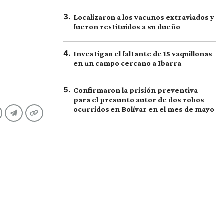
n
3
.
Localizaron a los vacunos extraviados y
fueron restituidos a su dueño
4
.
Investigan el faltante de 15 vaquillonas
en un campo cercano a Ibarra
5
.
Confirmaron la prisión preventiva
para el presunto autor de dos robos
ocurridos en Bolívar en el mes de mayo