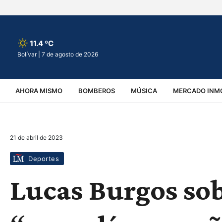
11.4 ºC
Bolívar |
7 de agosto de 2026
AHORA MISMO
BOMBEROS
MÚSICA
MERCADO INMO
REGIONALES
EDUCACIÓN
ESPECTÁCULOS
INFOR
21 de abril de 2023
VIRALES
ACCIDENTES
CULTURA
JUDICIALES
T
Deportes
Lucas Burgos sob