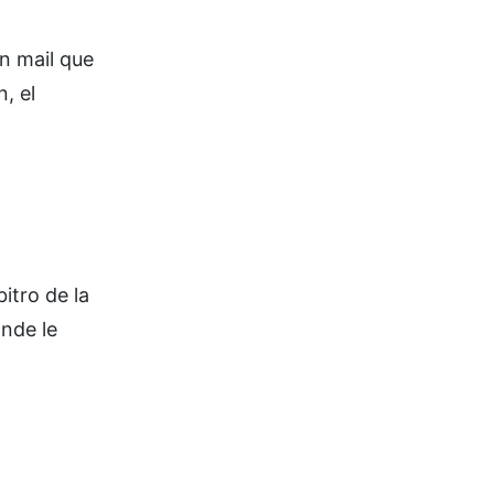
n mail que
, el
itro de la
nde le