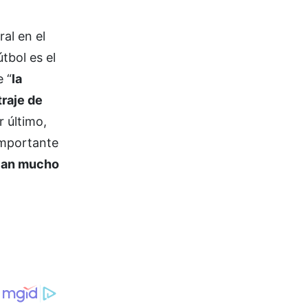
al en el
fútbol es el
 “
la
traje de
 último,
importante
ican mucho