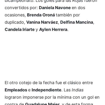
bicampeonato. Los goles para las
Rojas
fueron
convertidos por:
Daniela Navone
en dos
ocasiones,
Brenda Oroná
también por
duplicado,
Vanina Narváez
,
Delfina Mancina
,
Candela Iriarte
y
Aylen Herrera
.
El otro cotejo de la fecha fue el clásico entre
Empleados
e
Independiente
. Las
Indias
lograron imponerse por la mínima con un gol en
contra de
Guadalupe Maier
, y de esta forma,