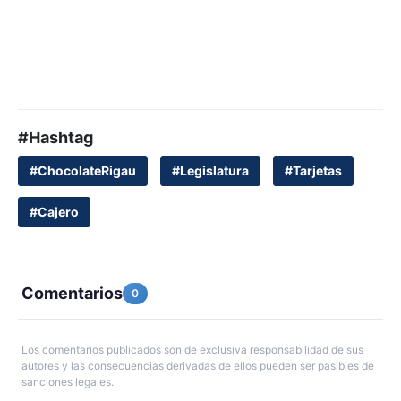
#Hashtag
#ChocolateRigau
#Legislatura
#Tarjetas
#Cajero
Comentarios
0
Los comentarios publicados son de exclusiva responsabilidad de sus
autores y las consecuencias derivadas de ellos pueden ser pasibles de
sanciones legales.