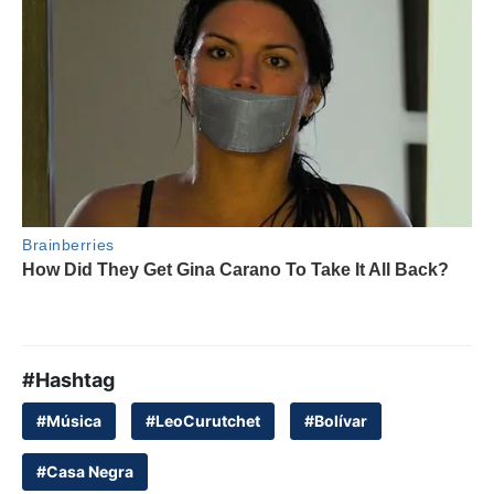
#Hashtag
#Música
#LeoCurutchet
#Bolívar
#Casa Negra