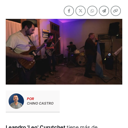
POR
CHINO CASTRO
Leandro 'Leo' Curutchet
tiene más de