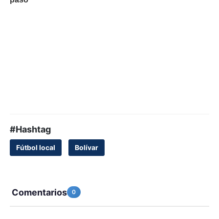
#Hashtag
Fútbol local
Bolívar
Comentarios
0