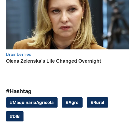
#Hashtag
#MaquinariaAgricola
#Agro
#Rural
#DIB