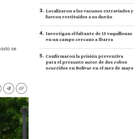
3
.
Localizaron a los vacunos extraviados y
fueron restituidos a su dueño
4
.
Investigan el faltante de 15 vaquillonas
en un campo cercano a Ibarra
gosto se
5
.
Confirmaron la prisión preventiva
para el presunto autor de dos robos
ocurridos en Bolívar en el mes de mayo