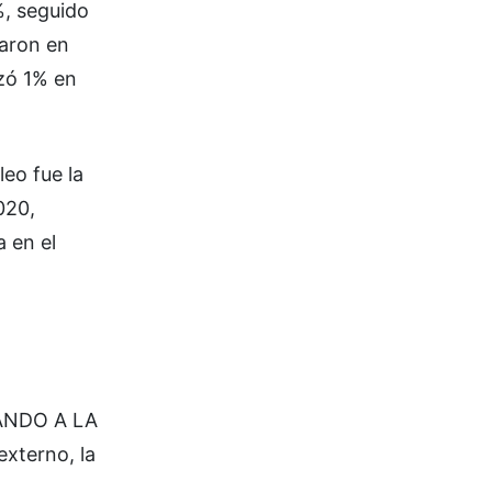
%, seguido
varon en
nzó 1% en
leo fue la
020,
 en el
NANDO A LA
externo, la