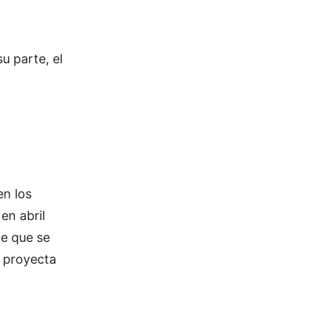
u parte, el
en los
en abril
te que se
a proyecta