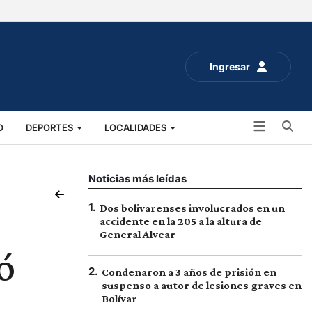
Ingresar
Bu
O
DEPORTES
LOCALIDADES
ALUD
SOCIALES
EXPO RURAL 2025
Noticias más leídas
1
.
Dos bolivarenses involucrados en un
accidente en la 205 a la altura de
General Alvear
ó
2
.
Condenaron a 3 años de prisión en
suspenso a autor de lesiones graves en
Bolívar