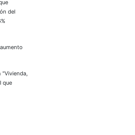
 que
ión del
,6%
r aumento
 "Vivienda,
l que