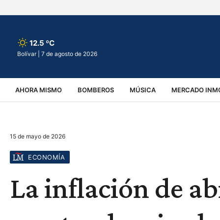
12.5 ºC
Bolívar |
7 de agosto de 2026
AHORA MISMO
BOMBEROS
MÚSICA
MERCADO INMO
REGIONALES
EDUCACIÓN
ESPECTÁCULOS
INFOR
15 de mayo de 2026
VIRALES
ACCIDENTES
CULTURA
JUDICIALES
T
ECONOMÍA
La inflación de ab