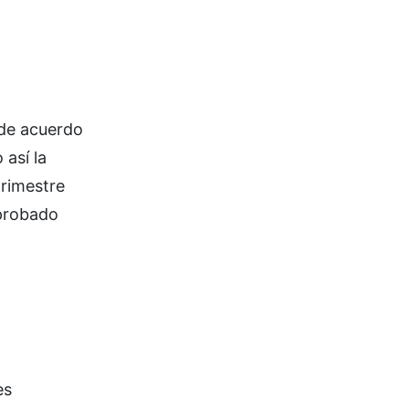
 de acuerdo
 así la
trimestre
aprobado
es