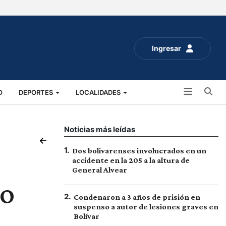
Ingresar
Bu
O
DEPORTES
LOCALIDADES
ALUD
SOCIALES
EXPO RURAL 2025
Noticias más leídas
1
.
Dos bolivarenses involucrados en un
accidente en la 205 a la altura de
General Alvear
io
2
.
Condenaron a 3 años de prisión en
suspenso a autor de lesiones graves en
Bolívar