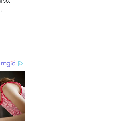
urso.
la