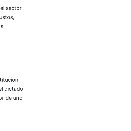
el sector
ustos,
ás
titución
el dictado
or de uno