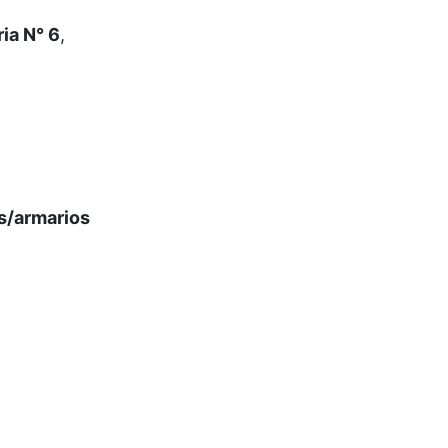
ia N° 6
,
as/armarios