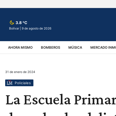
3.8 ºC
Bolívar |
9 de agosto de 2026
AHORA MISMO
BOMBEROS
MÚSICA
MERCADO INMO
REGIONALES
EDUCACIÓN
ESPECTÁCULOS
INFOR
31 de enero de 2024
VIRALES
ACCIDENTES
CULTURA
JUDICIALES
T
Policiales
La Escuela Primar