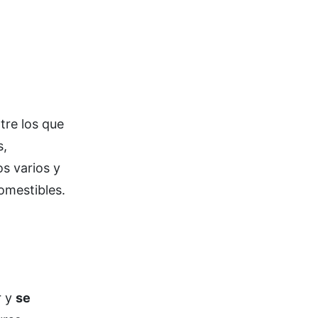
ntre los que
s,
s varios y
omestibles.
r y
se