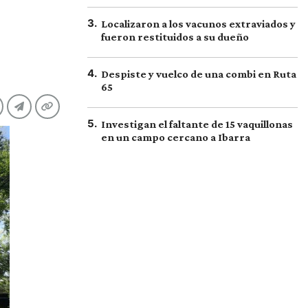
3
.
Localizaron a los vacunos extraviados y
fueron restituidos a su dueño
4
.
Despiste y vuelco de una combi en Ruta
65
5
.
Investigan el faltante de 15 vaquillonas
en un campo cercano a Ibarra