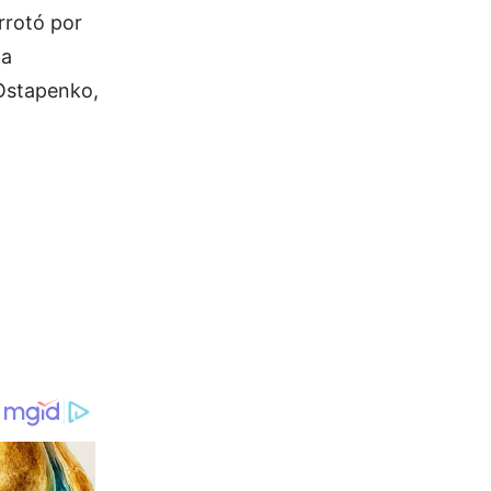
rrotó por
na
 Ostapenko,