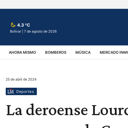
4.3 ºC
Bolívar |
7 de agosto de 2026
AHORA MISMO
BOMBEROS
MÚSICA
MERCADO INMO
REGIONALES
EDUCACIÓN
ESPECTÁCULOS
INFOR
25 de abril de 2024
VIRALES
ACCIDENTES
CULTURA
JUDICIALES
T
Deportes
La deroense Lourd