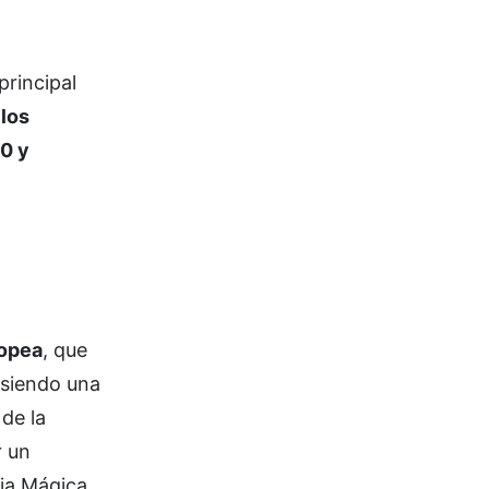
principal
 los
10 y
ropea
, que
 siendo una
de la
r un
aja Mágica.