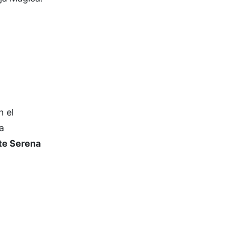
 el
a
te Serena