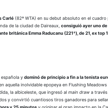
s Carlé
(82ª WTA) en su debut absoluto en el cuadro 
nda de la ciudad de Daireaux,
consiguió ayer uno de
gante británica Emma Raducanu (221ª), de 21, ex top 
l española y
dominó de principio a fin a la tenista eu
n aquella inolvidable epopeya en Flushing Meadows
ida, la albiceleste, que ingresó al
main draw
a través 
os y convirtió cuantiosos tiros ganadores para sella
hora y 25 minutos
y originar el gran impacto en la C