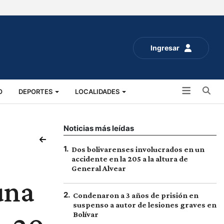
Ingresar
Bu
O
DEPORTES
LOCALIDADES
ALUD
SOCIALES
EXPO RURAL 2025
Noticias más leídas
1
.
Dos bolivarenses involucrados en un
accidente en la 205 a la altura de
General Alvear
una
2
.
Condenaron a 3 años de prisión en
suspenso a autor de lesiones graves en
Bolívar