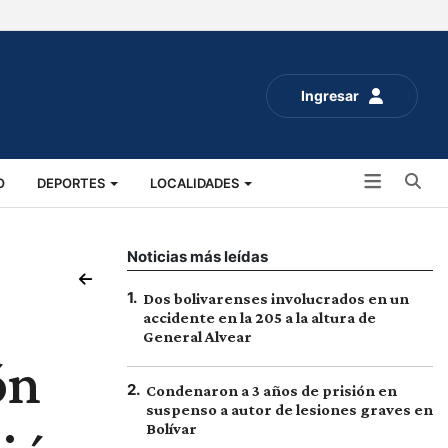
Ingresar
Bu
O
DEPORTES
LOCALIDADES
ALUD
SOCIALES
EXPO RURAL 2025
Noticias más leídas
1
.
Dos bolivarenses involucrados en un
accidente en la 205 a la altura de
General Alvear
ón
2
.
Condenaron a 3 años de prisión en
suspenso a autor de lesiones graves en
Bolívar