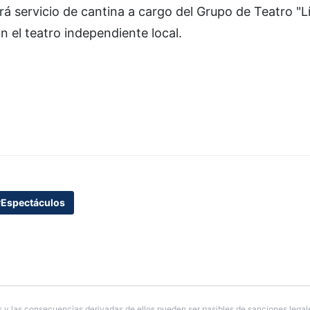
á servicio de cantina a cargo del Grupo de Teatro "Lí
 el teatro independiente local.
Espectáculos
 y las consecuencias derivadas de ellos pueden ser pasibles de sanciones legal