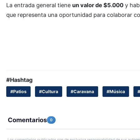
La entrada general tiene
un valor de $5.000
y habr
que representa una oportunidad para colaborar con
#Hashtag
#Patios
#Cultura
#Caravana
#Música
#
Comentarios
0
Los comentarios publicados son de exclusiva responsabilidad de sus autores