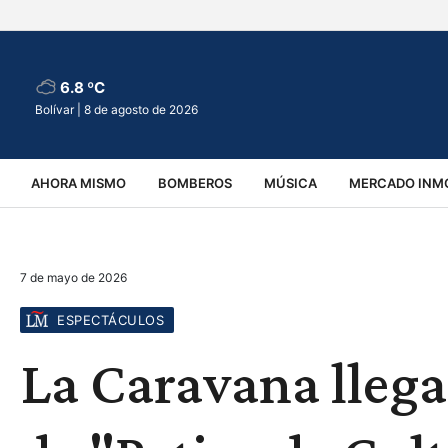
6.8 ºC
Bolívar |
8 de agosto de 2026
AHORA MISMO
BOMBEROS
MÚSICA
MERCADO INMO
REGIONALES
EDUCACIÓN
ESPECTÁCULOS
INFOR
7 de mayo de 2026
VIRALES
ACCIDENTES
CULTURA
JUDICIALES
T
ESPECTÁCULOS
La Caravana llega