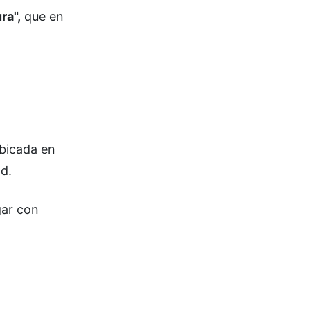
ra",
que en
ubicada en
d.
gar con