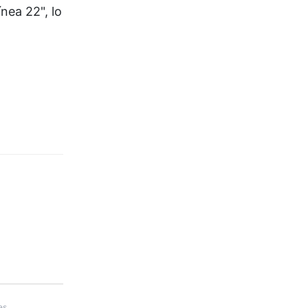
nea 22", lo
es.