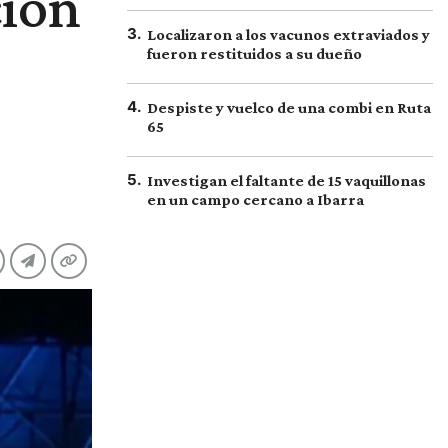
ción
3
.
Localizaron a los vacunos extraviados y
fueron restituidos a su dueño
4
.
Despiste y vuelco de una combi en Ruta
65
5
.
Investigan el faltante de 15 vaquillonas
en un campo cercano a Ibarra