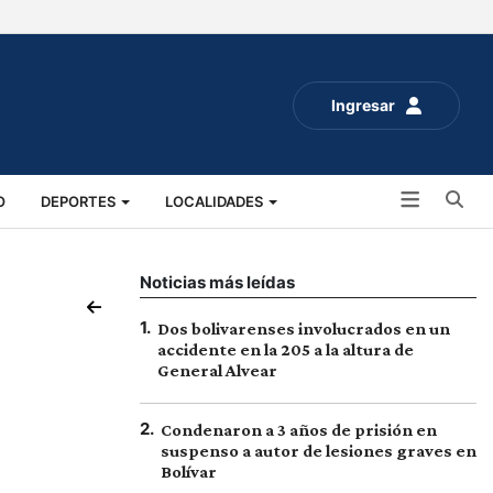
Ingresar
Bu
O
DEPORTES
LOCALIDADES
ALUD
SOCIALES
EXPO RURAL 2025
Noticias más leídas
1
.
Dos bolivarenses involucrados en un
accidente en la 205 a la altura de
General Alvear
2
.
Condenaron a 3 años de prisión en
suspenso a autor de lesiones graves en
Bolívar