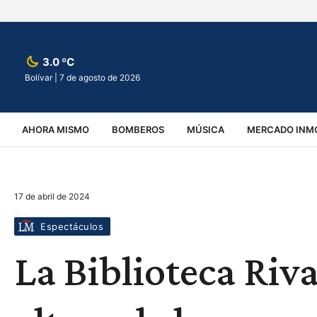
3.0 ºC
Bolívar |
7 de agosto de 2026
AHORA MISMO
BOMBEROS
MÚSICA
MERCADO INMO
REGIONALES
EDUCACIÓN
ESPECTÁCULOS
INFOR
17 de abril de 2024
VIRALES
ACCIDENTES
CULTURA
JUDICIALES
T
Espectáculos
La Biblioteca Riva