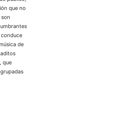
ción que no
e son
eslumbrantes
e conduce
 música de
caditos
, que
 agrupadas