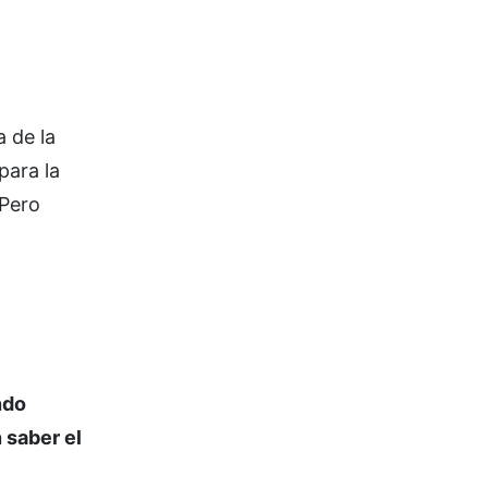
a de la
para la
 Pero
ndo
 saber el