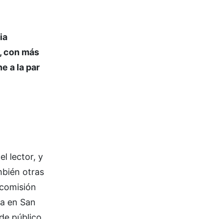
ia
n, con más
e a la par
l lector, y
mbién otras
 comisión
ra en San
de público,