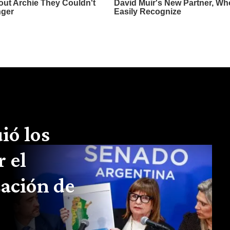
ió los
r el
zación de