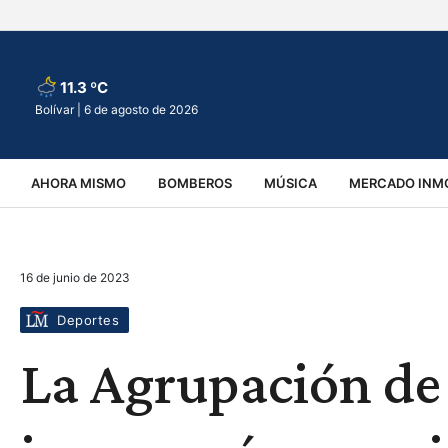
11.3 ºC
Bolívar |
6 de agosto de 2026
AHORA MISMO
BOMBEROS
MÚSICA
MERCADO INMO
REGIONALES
EDUCACIÓN
ESPECTÁCULOS
INFOR
16 de junio de 2023
VIRALES
ACCIDENTES
CULTURA
JUDICIALES
T
Deportes
La Agrupación de 