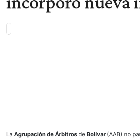
incorporó nueva 
La
Agrupación de Árbitros
de
Bolívar
(AAB) no pa