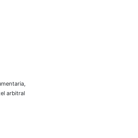
umentaria,
l arbitral