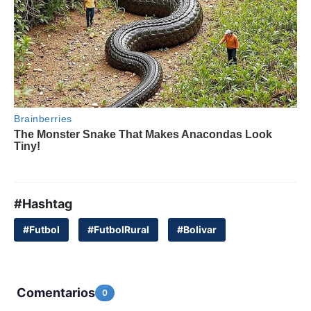
#Hashtag
#Futbol
#FutbolRural
#Bolivar
Comentarios
0