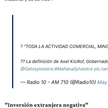
? "TODA LA ACTIVIDAD COMERCIAL, MIN
?? La definición de Axel Kicillof, Goberna
@Gatosylvestre
.
#MañanaSylvestre
pic.tw
— Radio 10 - AM 710 (@Radio10)
May 
"Inversión extranjera negativa"