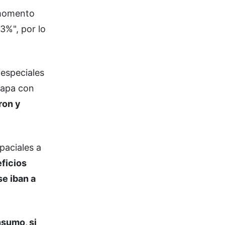
 momento
3%", por lo
especiales
etapa con
ron y
paciales a
eficios
se iban a
nsumo, si