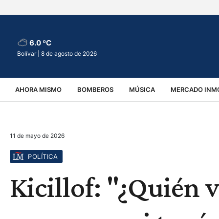
6.0 ºC
Bolívar |
8 de agosto de 2026
AHORA MISMO
BOMBEROS
MÚSICA
MERCADO INMO
REGIONALES
EDUCACIÓN
ESPECTÁCULOS
INFOR
11 de mayo de 2026
VIRALES
ACCIDENTES
CULTURA
JUDICIALES
T
POLÍTICA
Kicillof: "¿Quién v