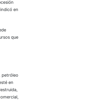
ecesión
 indicó en
ede
cursos que
, petróleo
esté en
destruida,
comercial,