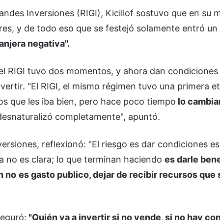
andes Inversiones (RIGI), Kicillof sostuvo que en su
es, y de todo eso que se festejó solamente entró un 
anjera negativa".
el RIGI tuvo dos momentos, y ahora dan condiciones 
nvertir. "El RIGI, el mismo régimen tuvo una primera 
 los que les iba bien, pero hace poco tiempo
lo cambia
desnaturalizó completamente", apuntó.
versiones, reflexionó: "El riesgo es dar condiciones es
ia no es clara; lo que terminan haciendo
es darle ben
n no
es gasto publico, dejar de recibir recursos que 
seguró:
"Quién va a invertir si no vende, si no hay co