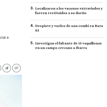
3
.
Localizaron a los vacunos extraviados y
fueron restituidos a su dueño
4
.
Despiste y vuelco de una combi en Ruta
65
cial e
5
.
Investigan el faltante de 15 vaquillonas
en un campo cercano a Ibarra