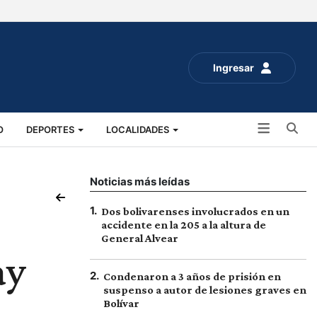
Ingresar
Bu
O
DEPORTES
LOCALIDADES
ALUD
SOCIALES
EXPO RURAL 2025
Noticias más leídas
1
.
Dos bolivarenses involucrados en un
accidente en la 205 a la altura de
General Alvear
ay
2
.
Condenaron a 3 años de prisión en
suspenso a autor de lesiones graves en
Bolívar