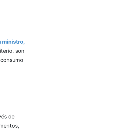
 ministro,
iterio, son
el consumo
vés de
umentos,