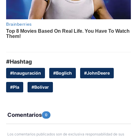
#Hashtag
#Inauguración
#Boglich
#JohnDeere
#Pla
#Bolívar
Comentarios
0
Los comentarios publicados son de exclusiva responsabilidad de sus