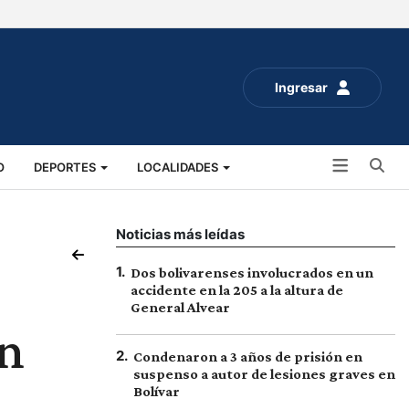
Ingresar
Bu
O
DEPORTES
LOCALIDADES
ALUD
SOCIALES
EXPO RURAL 2025
Noticias más leídas
1
.
Dos bolivarenses involucrados en un
accidente en la 205 a la altura de
General Alvear
en
2
.
Condenaron a 3 años de prisión en
suspenso a autor de lesiones graves en
Bolívar