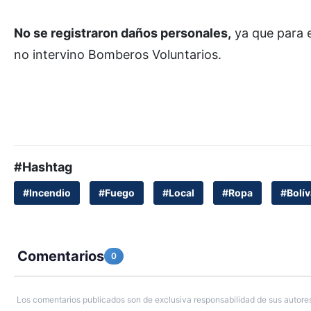
No se registraron daños personales,
ya que para e
no intervino Bomberos Voluntarios.
#Hashtag
#Incendio
#Fuego
#Local
#Ropa
#Bolív
Comentarios
0
Los comentarios publicados son de exclusiva responsabilidad de sus autores