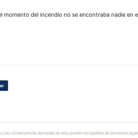
l momento del incendio no se encontraba nadie en el
ar
 y las consecuencias derivadas de ellos pueden ser pasibles de sanciones legal