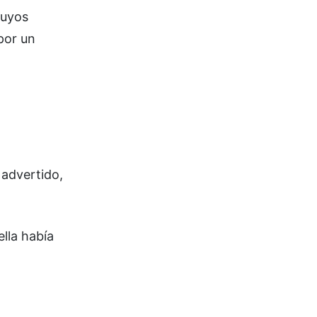
cuyos
por un
 advertido,
lla había