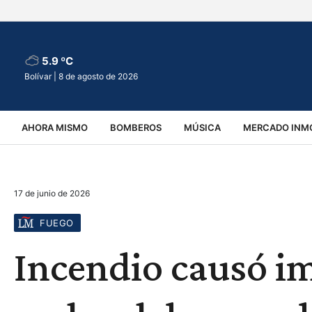
5.9 ºC
Bolívar |
8 de agosto de 2026
AHORA MISMO
BOMBEROS
MÚSICA
MERCADO INMO
REGIONALES
EDUCACIÓN
ESPECTÁCULOS
INFOR
17 de junio de 2026
VIRALES
ACCIDENTES
CULTURA
JUDICIALES
T
FUEGO
Incendio causó i