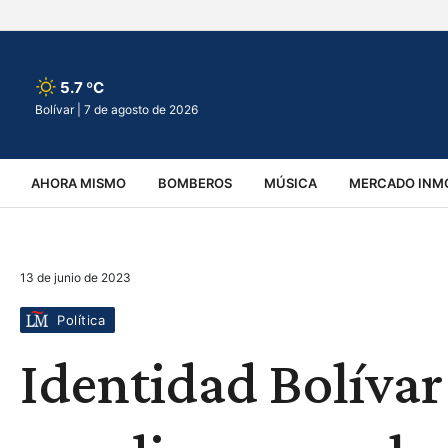
5.7 ºC
Bolívar |
7 de agosto de 2026
AHORA MISMO
BOMBEROS
MÚSICA
MERCADO INMO
REGIONALES
EDUCACIÓN
ESPECTÁCULOS
INFOR
13 de junio de 2023
VIRALES
ACCIDENTES
CULTURA
JUDICIALES
T
Política
Identidad Bolíva