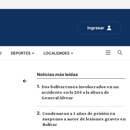
Ingresar
Bu
O
DEPORTES
LOCALIDADES
ALUD
SOCIALES
EXPO RURAL 2025
Noticias más leídas
1
.
Dos bolivarenses involucrados en un
accidente en la 205 a la altura de
General Alvear
2
.
Condenaron a 3 años de prisión en
suspenso a autor de lesiones graves en
Bolívar