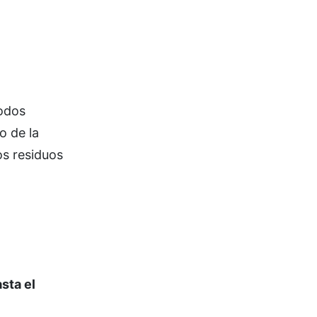
Todos
o de la
os residuos
sta el