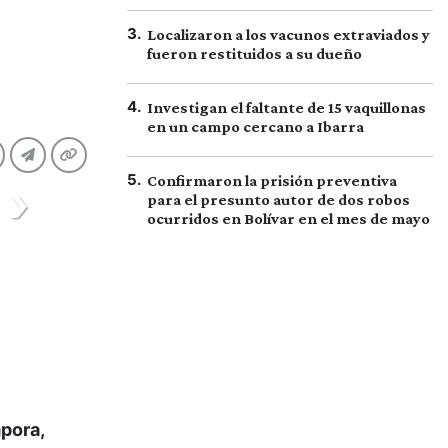
3
.
Localizaron a los vacunos extraviados y
fueron restituidos a su dueño
4
.
Investigan el faltante de 15 vaquillonas
en un campo cercano a Ibarra
5
.
Confirmaron la prisión preventiva
para el presunto autor de dos robos
ocurridos en Bolívar en el mes de mayo
pora,