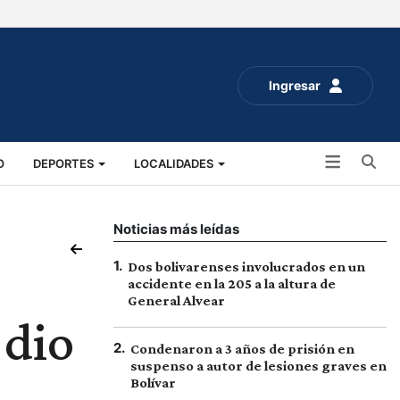
Ingresar
Bu
O
DEPORTES
LOCALIDADES
ALUD
SOCIALES
EXPO RURAL 2025
Noticias más leídas
1
.
Dos bolivarenses involucrados en un
accidente en la 205 a la altura de
General Alvear
 dio
2
.
Condenaron a 3 años de prisión en
suspenso a autor de lesiones graves en
Bolívar