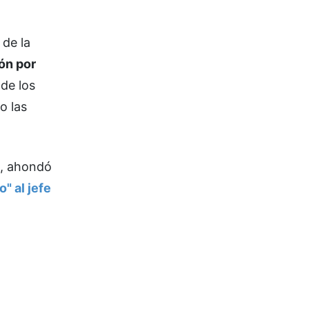
 de la
ón por
de los
o las
n, ahondó
" al jefe