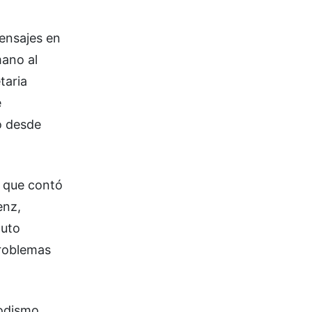
mensajes en
mano al
taria
e
o desde
a que contó
enz,
puto
problemas
iodismo