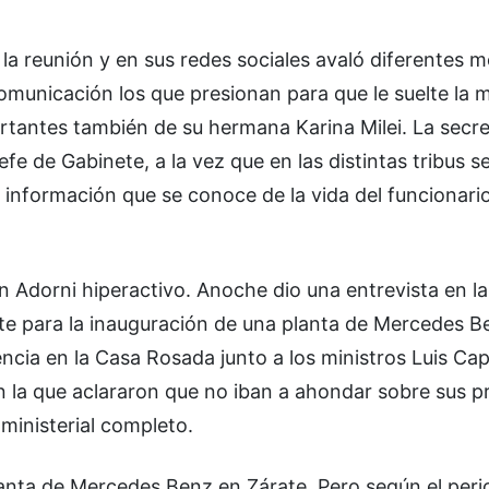
la reunión y en sus redes sociales avaló diferentes 
omunicación los que presionan para que le suelte la 
rtantes también de su hermana Karina Milei. La secre
fe de Gabinete, a la vez que en las distintas tribus s
a información que se conoce de la vida del funcionari
n Adorni hiperactivo. Anoche dio una entrevista en l
rate para la inauguración de una planta de Mercedes B
ncia en la Casa Rosada junto a los ministros Luis Ca
n la que aclararon que no iban a ahondar sobre sus 
 ministerial completo.
planta de Mercedes Benz en Zárate. Pero según el per