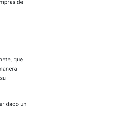
compras de
nete, que
 manera
 su
ber dado un