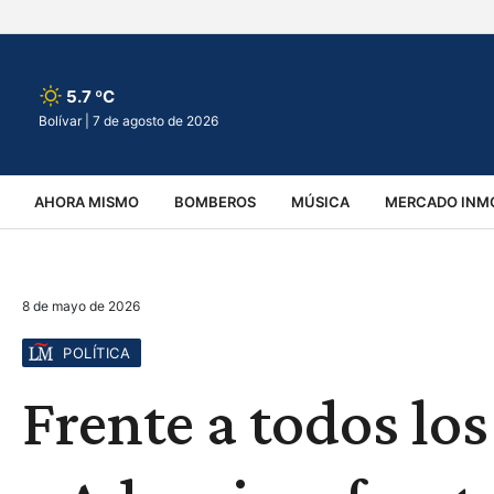
5.7 ºC
Bolívar |
7 de agosto de 2026
AHORA MISMO
BOMBEROS
MÚSICA
MERCADO INMO
REGIONALES
EDUCACIÓN
ESPECTÁCULOS
INFOR
8 de mayo de 2026
VIRALES
ACCIDENTES
CULTURA
JUDICIALES
T
POLÍTICA
Frente a todos los