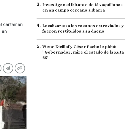
3
.
Investigan el faltante de 15 vaquillonas
en un campo cercano a Ibarra
 El certamen
4
.
Localizaron a los vacunos extraviados y
n en
fueron restituidos a su dueño
5
.
Viene Kicillof y César Pacho le pidió:
"Gobernador, mire el estado de la Ruta
65"