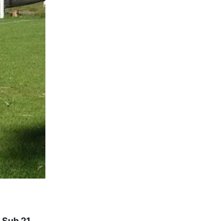
y Sub 21
.