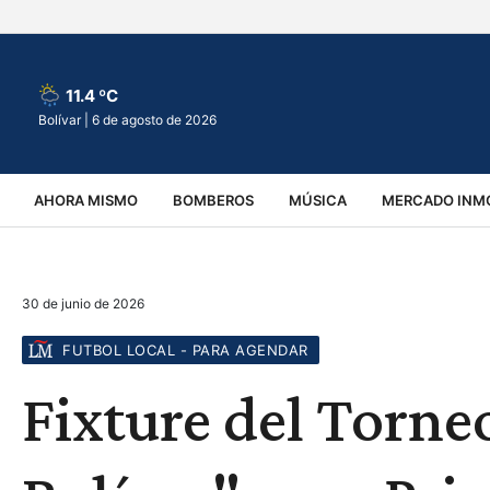
11.4 ºC
Bolívar |
6 de agosto de 2026
AHORA MISMO
BOMBEROS
MÚSICA
MERCADO INMO
REGIONALES
EDUCACIÓN
ESPECTÁCULOS
INFOR
30 de junio de 2026
VIRALES
ACCIDENTES
CULTURA
JUDICIALES
T
FUTBOL LOCAL - PARA AGENDAR
Fixture del Torne