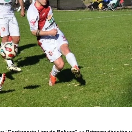
eo
"
Centenario Liga de Bolívar
" en
Primera división 