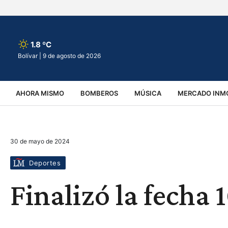
1.8 ºC
Bolívar |
9 de agosto de 2026
AHORA MISMO
BOMBEROS
MÚSICA
MERCADO INMO
REGIONALES
EDUCACIÓN
ESPECTÁCULOS
INFOR
30 de mayo de 2024
VIRALES
ACCIDENTES
CULTURA
JUDICIALES
T
Deportes
Finalizó la fecha 