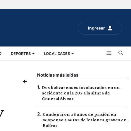
Ingresar
Bu
O
DEPORTES
LOCALIDADES
ALUD
SOCIALES
EXPO RURAL 2025
Noticias más leídas
1
.
Dos bolivarenses involucrados en un
accidente en la 205 a la altura de
General Alvear
y
2
.
Condenaron a 3 años de prisión en
suspenso a autor de lesiones graves en
Bolívar