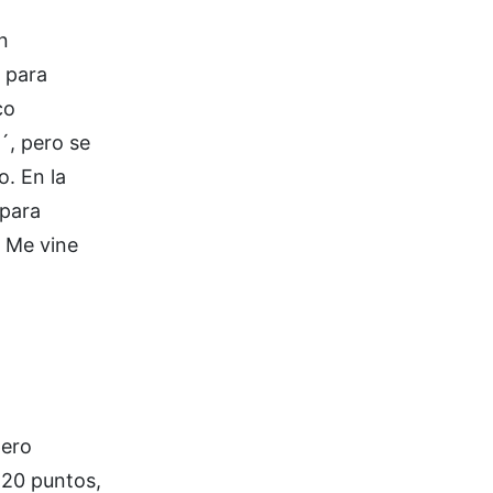
n
s para
co
´, pero se
o. En la
 para
. Me vine
pero
 20 puntos,