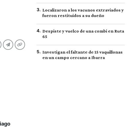
3
.
Localizaron a los vacunos extraviados y
fueron restituidos a su dueño
4
.
Despiste y vuelco de una combi en Ruta
65
5
.
Investigan el faltante de 15 vaquillonas
en un campo cercano a Ibarra
iago