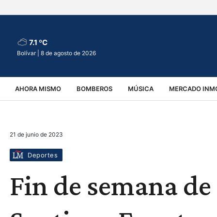
7.1 ºC
Bolívar |
8 de agosto de 2026
AHORA MISMO
BOMBEROS
MÚSICA
MERCADO INMO
REGIONALES
EDUCACIÓN
ESPECTÁCULOS
INFOR
21 de junio de 2023
VIRALES
ACCIDENTES
CULTURA
JUDICIALES
T
Deportes
Fin de semana de 