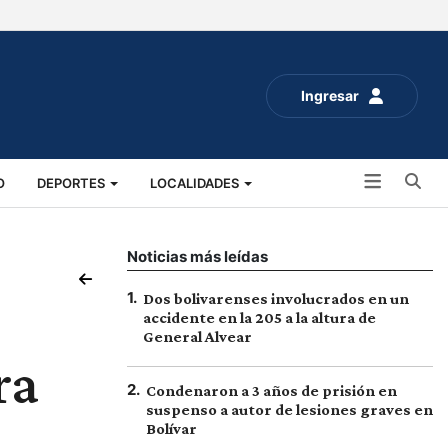
Ingresar
Bu
O
DEPORTES
LOCALIDADES
ALUD
SOCIALES
EXPO RURAL 2025
Noticias más leídas
1
.
Dos bolivarenses involucrados en un
accidente en la 205 a la altura de
General Alvear
ra
2
.
Condenaron a 3 años de prisión en
suspenso a autor de lesiones graves en
Bolívar