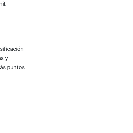
il.
sificación
es y
más puntos