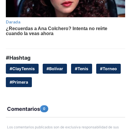
#Hashtag
#ClayTennis
#Bolívar
#Tenis
#Torneo
#Primera
Comentarios
0
Los comentarios publicados son de exclusiva responsabilidad de sus