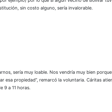
 por ejemplo) por lo que si algún vecino de Bolívar tuv
titución, sin costo alguno, sería invalorable.
narnos, sería muy loable. Nos vendría muy bien porque
 esa propiedad”, remarcó la voluntaria. Cáritas atie
de 9 a 11 horas.