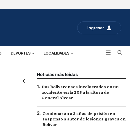
Ingresar
Bu
O
DEPORTES
LOCALIDADES
ALUD
SOCIALES
EXPO RURAL 2025
Noticias más leídas
1
.
Dos bolivarenses involucrados en un
accidente en la 205 a la altura de
General Alvear
2
.
Condenaron a 3 años de prisión en
suspenso a autor de lesiones graves en
Bolívar