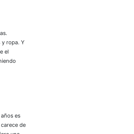
as.
 y ropa. Y
e el
eniendo
 años es
, carece de