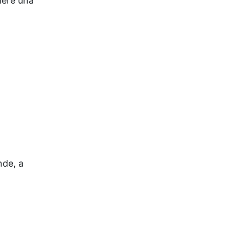
iere una
nde, a