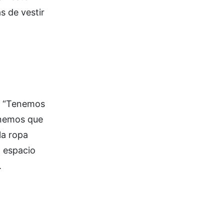
s de vestir
s. “Tenemos
enemos que
la ropa
 espacio
.