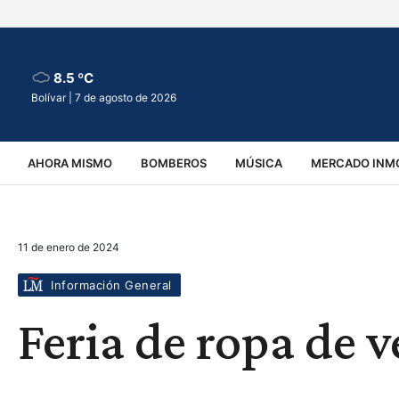
8.5 ºC
Bolívar |
7 de agosto de 2026
AHORA MISMO
BOMBEROS
MÚSICA
MERCADO INMO
REGIONALES
EDUCACIÓN
ESPECTÁCULOS
INFOR
11 de enero de 2024
VIRALES
ACCIDENTES
CULTURA
JUDICIALES
T
Información General
Feria de ropa de 