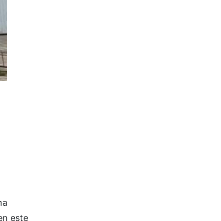
na
en este