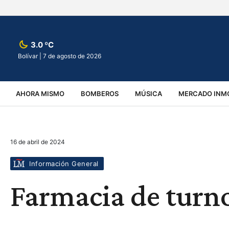
3.0 ºC
Bolívar |
7 de agosto de 2026
AHORA MISMO
BOMBEROS
MÚSICA
MERCADO INMO
REGIONALES
EDUCACIÓN
ESPECTÁCULOS
INFOR
16 de abril de 2024
VIRALES
ACCIDENTES
CULTURA
JUDICIALES
T
Información General
Farmacia de turn