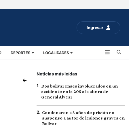
Ingresar
Bu
O
DEPORTES
LOCALIDADES
ALUD
SOCIALES
EXPO RURAL 2025
Noticias más leídas
1
.
Dos bolivarenses involucrados en un
accidente en la 205 a la altura de
General Alvear
2
.
Condenaron a 3 años de prisión en
suspenso a autor de lesiones graves en
Bolívar