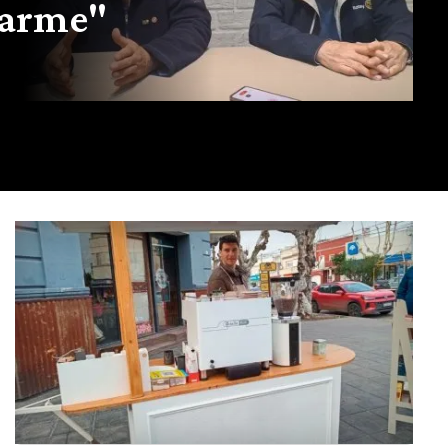
darme"