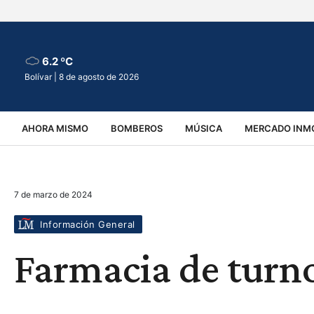
6.2 ºC
Bolívar |
8 de agosto de 2026
AHORA MISMO
BOMBEROS
MÚSICA
MERCADO INMO
REGIONALES
EDUCACIÓN
ESPECTÁCULOS
INFOR
7 de marzo de 2024
VIRALES
ACCIDENTES
CULTURA
JUDICIALES
T
Información General
Farmacia de turn