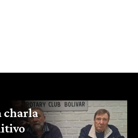
 charla
itivo