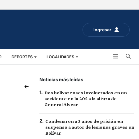
Ingresar
Bu
O
DEPORTES
LOCALIDADES
ALUD
SOCIALES
EXPO RURAL 2025
Noticias más leídas
1
.
Dos bolivarenses involucrados en un
accidente en la 205 a la altura de
General Alvear
2
.
Condenaron a 3 años de prisión en
suspenso a autor de lesiones graves en
Bolívar