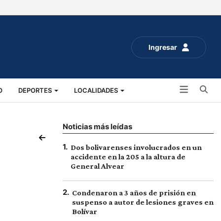
Ingresar
Bu
O
DEPORTES
LOCALIDADES
ALUD
SOCIALES
EXPO RURAL 2025
Noticias más leídas
1
.
Dos bolivarenses involucrados en un
accidente en la 205 a la altura de
General Alvear
2
.
Condenaron a 3 años de prisión en
suspenso a autor de lesiones graves en
Bolívar