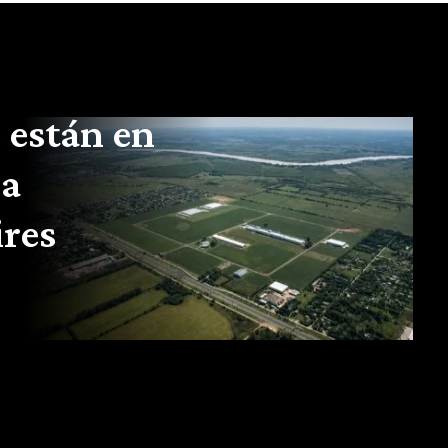
 están en
la
ires