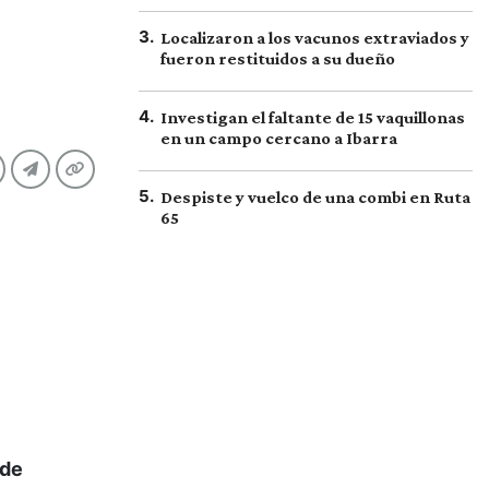
3
.
Localizaron a los vacunos extraviados y
fueron restituidos a su dueño
4
.
Investigan el faltante de 15 vaquillonas
en un campo cercano a Ibarra
5
.
Despiste y vuelco de una combi en Ruta
65
 de