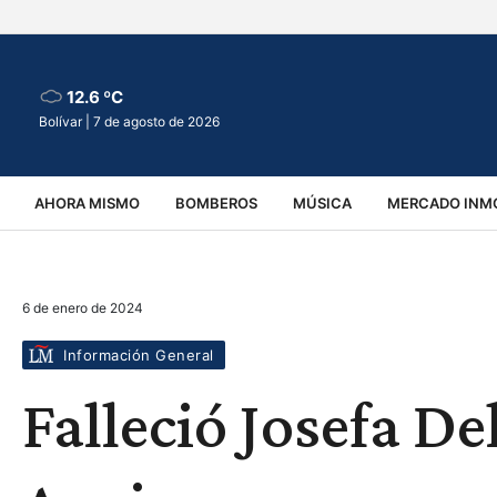
12.6 ºC
Bolívar |
7 de agosto de 2026
AHORA MISMO
BOMBEROS
MÚSICA
MERCADO INMO
REGIONALES
EDUCACIÓN
ESPECTÁCULOS
INFOR
6 de enero de 2024
VIRALES
ACCIDENTES
CULTURA
JUDICIALES
T
Información General
Falleció Josefa D