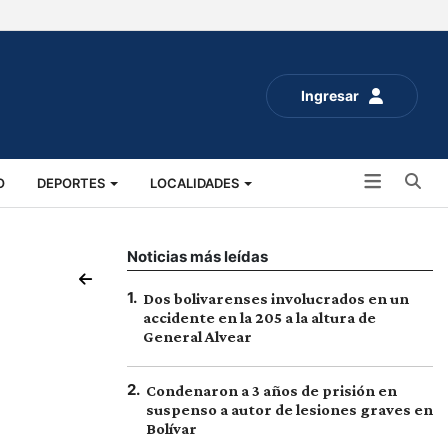
Ingresar
Bu
O
DEPORTES
LOCALIDADES
ALUD
SOCIALES
EXPO RURAL 2025
Noticias más leídas
1
.
Dos bolivarenses involucrados en un
accidente en la 205 a la altura de
General Alvear
2
.
Condenaron a 3 años de prisión en
suspenso a autor de lesiones graves en
Bolívar