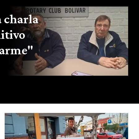
 charla
itivo
darme"