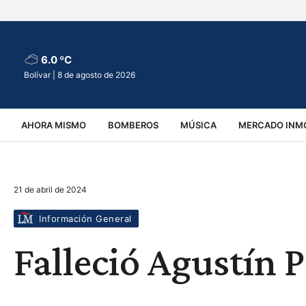
6.0 ºC
Bolívar |
8 de agosto de 2026
AHORA MISMO
BOMBEROS
MÚSICA
MERCADO INMO
REGIONALES
EDUCACIÓN
ESPECTÁCULOS
INFOR
21 de abril de 2024
VIRALES
ACCIDENTES
CULTURA
JUDICIALES
T
Información General
Falleció Agustín 