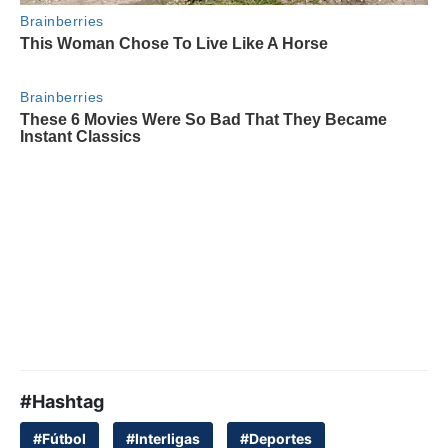
#Hashtag
#Fútbol
#Interligas
#Deportes