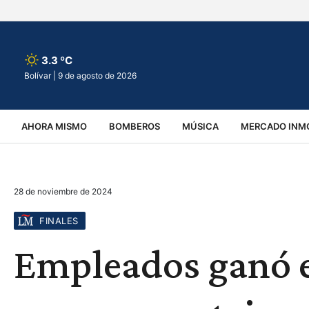
3.3 ºC
Bolívar |
9 de agosto de 2026
AHORA MISMO
BOMBEROS
MÚSICA
MERCADO INMO
REGIONALES
EDUCACIÓN
ESPECTÁCULOS
INFOR
28 de noviembre de 2024
VIRALES
ACCIDENTES
CULTURA
JUDICIALES
T
FINALES
Empleados ganó e