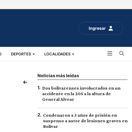
Ingresar
Bu
O
DEPORTES
LOCALIDADES
ALUD
SOCIALES
EXPO RURAL 2025
Noticias más leídas
1
.
Dos bolivarenses involucrados en un
accidente en la 205 a la altura de
General Alvear
2
.
Condenaron a 3 años de prisión en
suspenso a autor de lesiones graves en
Bolívar