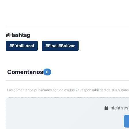
#Hashtag
#FútbllLocal
#Final #Bolívar
Comentarios
0
Los comentarios publicados son de exclusiva responsabilidad de sus autores
Iniciá ses