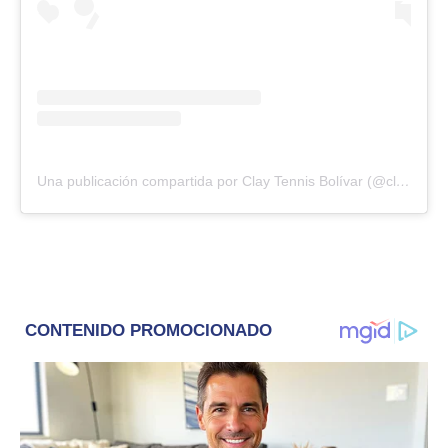
Una publicación compartida por Clay Tennis Bolívar (@claytennisbolivar)