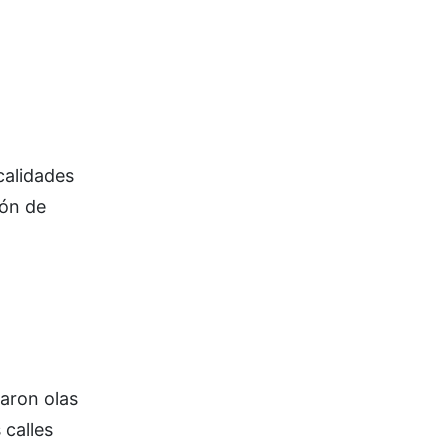
calidades
ión de
aron olas
 calles