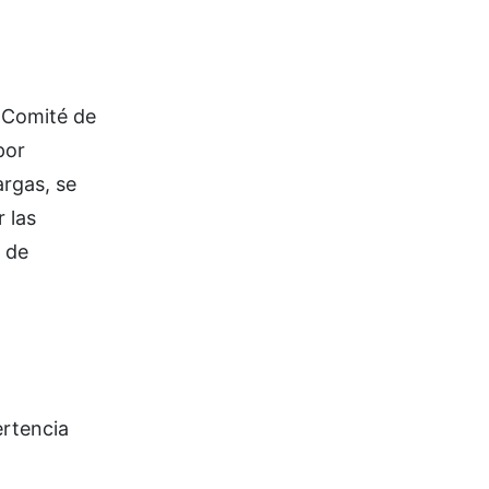
n Comité de
por
argas, se
 las
n de
ertencia