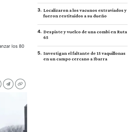
3
.
Localizaron a los vacunos extraviados y
fueron restituidos a su dueño
4
.
Despiste y vuelco de una combi en Ruta
65
anzar los 80
5
.
Investigan el faltante de 15 vaquillonas
en un campo cercano a Ibarra