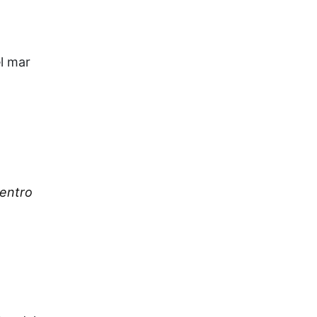
l mar
dentro