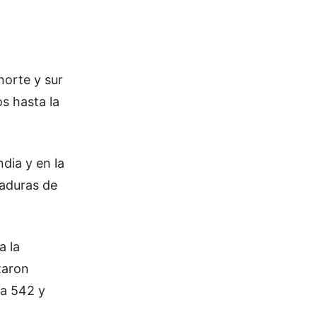
norte y sur
s hasta la
dia y en la
laduras de
a la
taron
da 542 y