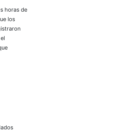
as horas de
ue los
istraron
el
que
dados