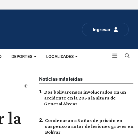
Ingresar
Bu
O
DEPORTES
LOCALIDADES
ALUD
SOCIALES
EXPO RURAL 2025
Noticias más leídas
1
.
Dos bolivarenses involucrados en un
accidente en la 205 a la altura de
General Alvear
r la
2
.
Condenaron a 3 años de prisión en
suspenso a autor de lesiones graves en
Bolívar