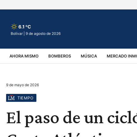
6.1 ºC
Bolívar |
9 de agosto de 2026
AHORA MISMO
BOMBEROS
MÚSICA
MERCADO INMO
REGIONALES
EDUCACIÓN
ESPECTÁCULOS
INFOR
9 de mayo de 2026
VIRALES
ACCIDENTES
CULTURA
JUDICIALES
T
TIEMPO
El paso de un cicl