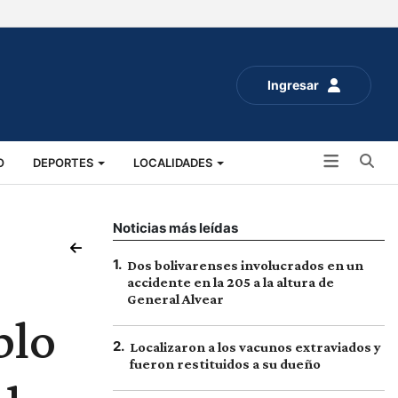
Ingresar
Bu
O
DEPORTES
LOCALIDADES
ALUD
SOCIALES
EXPO RURAL 2025
Noticias más leídas
1
.
Dos bolivarenses involucrados en un
accidente en la 205 a la altura de
General Alvear
blo
2
.
Localizaron a los vacunos extraviados y
fueron restituidos a su dueño