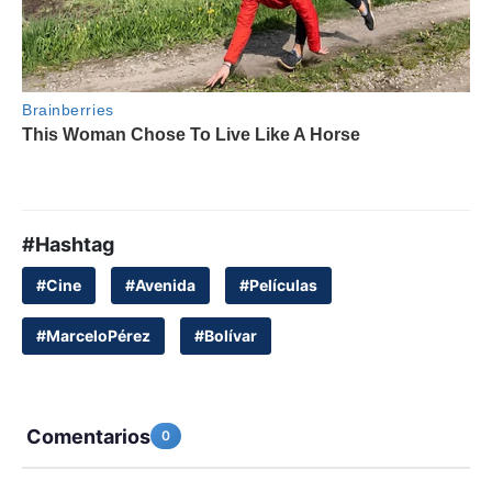
#Hashtag
#Cine
#Avenida
#Películas
#MarceloPérez
#Bolívar
Comentarios
0