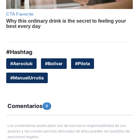
#Hashtag
#Aeroclub
#Bolívar
#Pilota
#ManuelUrrutia
Comentarios
0
Los comentarios publicados son de exclusiva responsabilidad de sus
autores y las consecuencias derivadas de ellos pueden ser pasibles de
sanciones legales.