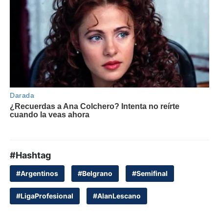
#Hashtag
#Argentinos
#Belgrano
#Semifinal
#LigaProfesional
#AlanLescano