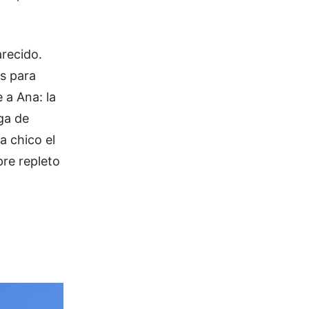
arecido.
as para
 a Ana: la
ga de
a chico el
pre repleto