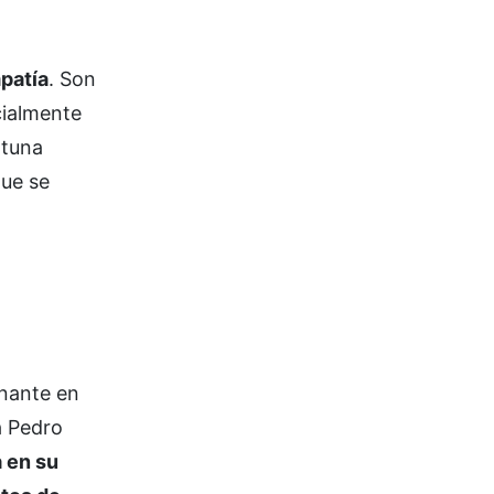
mpatía
. Son
cialmente
rtuna
que se
inante en
a Pedro
 en su