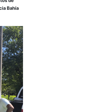
ntos de
cia Bahía