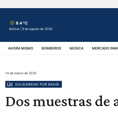
8.4 ºC
Bolívar |
9 de agosto de 2026
AHORA MISMO
BOMBEROS
MÚSICA
MERCADO INMO
REGIONALES
EDUCACIÓN
ESPECTÁCULOS
INFOR
14 de marzo de 2025
VIRALES
ACCIDENTES
CULTURA
JUDICIALES
T
SOLIDARIDAD POR BAHÍA
Dos muestras de 