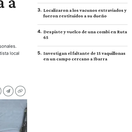
a a
3
.
Localizaron a los vacunos extraviados y
fueron restituidos a su dueño
4
.
Despiste y vuelco de una combi en Ruta
65
sonales.
5
.
ista local
Investigan el faltante de 15 vaquillonas
en un campo cercano a Ibarra