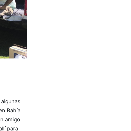
ó algunas
 en Bahía
un amigo
llí para