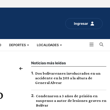
Ingresar
Bu
O
DEPORTES
LOCALIDADES
ALUD
SOCIALES
EXPO RURAL 2025
Noticias más leídas
1
.
Dos bolivarenses involucrados en un
accidente en la 205 a la altura de
General Alvear
o
2
.
Condenaron a 3 años de prisión en
suspenso a autor de lesiones graves en
Bolívar