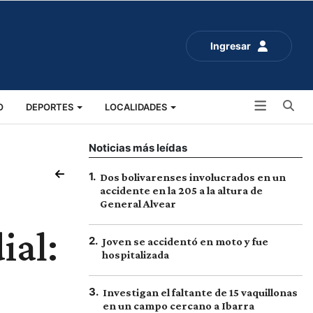
Ingresar
Bu
O
DEPORTES
LOCALIDADES
ALUD
SOCIALES
EXPO RURAL 2025
Noticias más leídas
1
.
Dos bolivarenses involucrados en un
accidente en la 205 a la altura de
General Alvear
ial:
2
.
Joven se accidentó en moto y fue
hospitalizada
3
.
Investigan el faltante de 15 vaquillonas
en un campo cercano a Ibarra