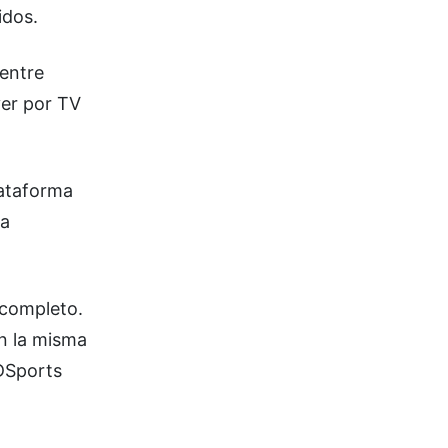
idos.
entre
ver por TV
lataforma
la
 completo.
n la misma
 DSports