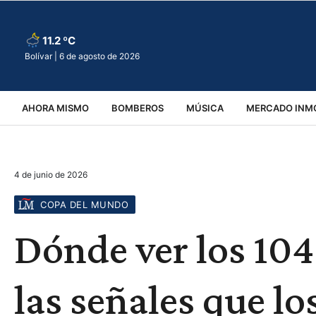
11.2 ºC
Bolívar |
6 de agosto de 2026
AHORA MISMO
BOMBEROS
MÚSICA
MERCADO INMO
REGIONALES
EDUCACIÓN
ESPECTÁCULOS
INFOR
4 de junio de 2026
VIRALES
ACCIDENTES
CULTURA
JUDICIALES
T
COPA DEL MUNDO
Dónde ver los 104
las señales que l