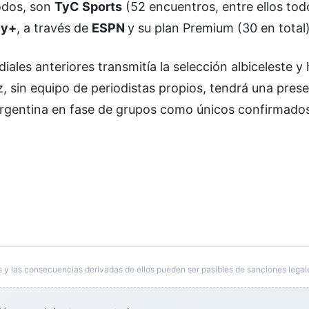
todos, son
TyC Sports
(52 encuentros, entre ellos todo
ey+
, a través de
ESPN
y su plan Premium (30 en total)
iales anteriores transmitía la selección albiceleste y 
z, sin equipo de periodistas propios, tendrá una pres
Argentina en fase de grupos como únicos confirmados
 y las consecuencias derivadas de ellos pueden ser pasibles de sanciones legal