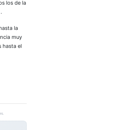
s los de la
.
hasta la
encia muy
 hasta el
es.