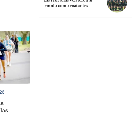
Las Halconas volvieron al
triunfo como visitantes
26
la
las