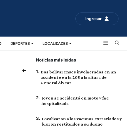
Ingresar
Bu
O
DEPORTES
LOCALIDADES
ALUD
SOCIALES
EXPO RURAL 2025
Noticias más leídas
1
.
Dos bolivarenses involucrados en un
accidente en la 205 a la altura de
General Alvear
2
.
Joven se accidentó en moto y fue
hospitalizada
3
.
Localizaron a los vacunos extraviados y
fueron restituidos a su dueño