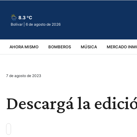
8.3 ºC
Bolívar |
6 de agosto de 2026
AHORA MISMO
BOMBEROS
MÚSICA
MERCADO INMO
REGIONALES
EDUCACIÓN
ESPECTÁCULOS
INFOR
7 de agosto de 2023
VIRALES
ACCIDENTES
CULTURA
JUDICIALES
T
Descargá la edició