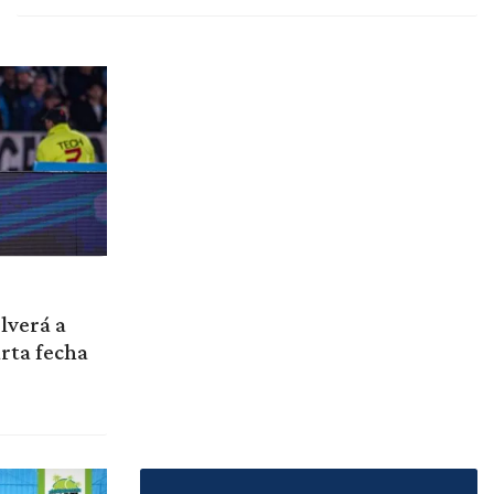
lverá a
arta fecha