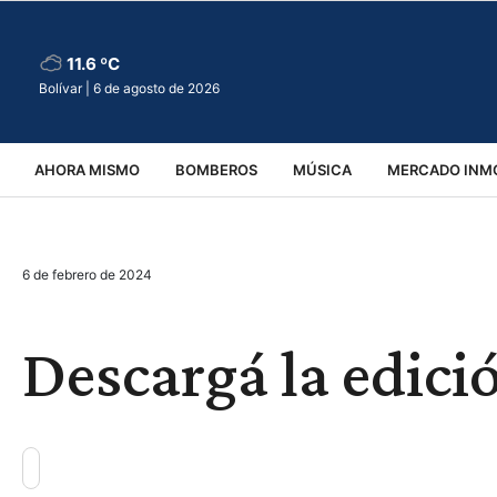
11.6 ºC
Bolívar |
6 de agosto de 2026
AHORA MISMO
BOMBEROS
MÚSICA
MERCADO INMO
REGIONALES
EDUCACIÓN
ESPECTÁCULOS
INFOR
6 de febrero de 2024
VIRALES
ACCIDENTES
CULTURA
JUDICIALES
T
Descargá la edició