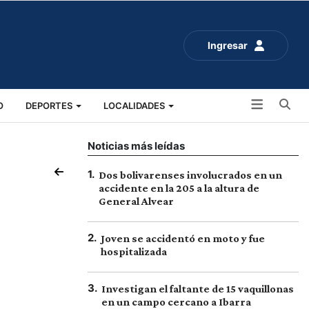
Ingresar
Bu
O
DEPORTES
LOCALIDADES
ALUD
SOCIALES
EXPO RURAL 2025
Noticias más leídas
1
.
Dos bolivarenses involucrados en un
accidente en la 205 a la altura de
General Alvear
2
.
Joven se accidentó en moto y fue
hospitalizada
3
.
Investigan el faltante de 15 vaquillonas
en un campo cercano a Ibarra