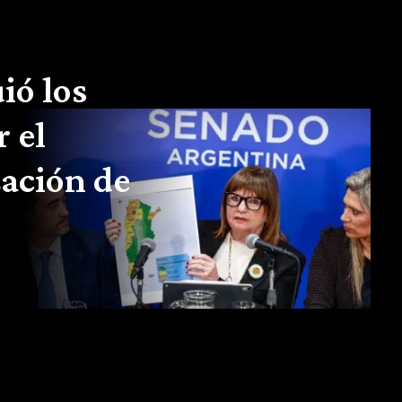
ió los
r el
zación de