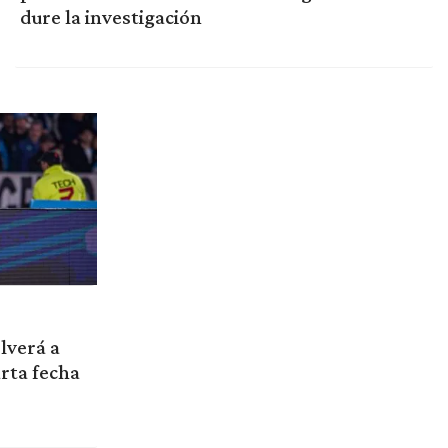
dure la investigación
lverá a
arta fecha