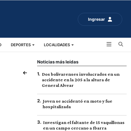
Ingresar
Bu
O
DEPORTES
LOCALIDADES
ALUD
SOCIALES
EXPO RURAL 2025
Noticias más leídas
1
.
Dos bolivarenses involucrados en un
accidente en la 205 a la altura de
General Alvear
2
.
Joven se accidentó en moto y fue
hospitalizada
3
.
Investigan el faltante de 15 vaquillonas
en un campo cercano a Ibarra