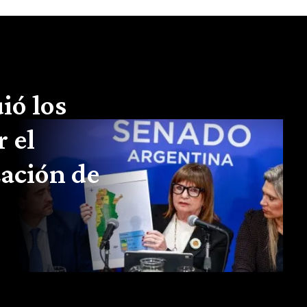
ió los
r el
zación de