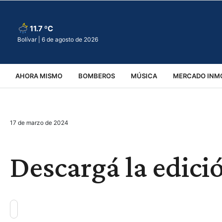
11.7 ºC
Bolívar |
6 de agosto de 2026
AHORA MISMO
BOMBEROS
MÚSICA
MERCADO INMO
REGIONALES
EDUCACIÓN
ESPECTÁCULOS
INFOR
17 de marzo de 2024
VIRALES
ACCIDENTES
CULTURA
JUDICIALES
T
Descargá la edici