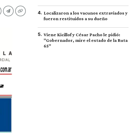
4
.
Localizaron a los vacunos extraviados y
fueron restituidos a su dueño
5
.
Viene Kicillof y César Pacho le pidió:
"Gobernador, mire el estado de la Ruta
65"