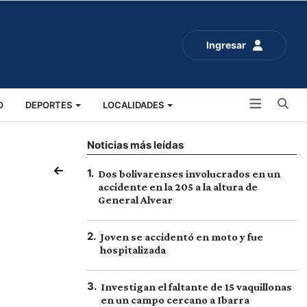
Ingresar
Bu
O
DEPORTES
LOCALIDADES
ALUD
SOCIALES
EXPO RURAL 2025
Noticias más leídas
1
.
Dos bolivarenses involucrados en un
accidente en la 205 a la altura de
General Alvear
2
.
Joven se accidentó en moto y fue
hospitalizada
3
.
Investigan el faltante de 15 vaquillonas
en un campo cercano a Ibarra