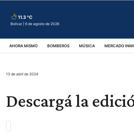
11.3 ºC
Bolívar |
6 de agosto de 2026
AHORA MISMO
BOMBEROS
MÚSICA
MERCADO INMO
REGIONALES
EDUCACIÓN
ESPECTÁCULOS
INFOR
13 de abril de 2024
VIRALES
ACCIDENTES
CULTURA
JUDICIALES
T
Descargá la edició