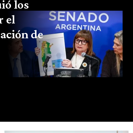
ió los
r el
zación de