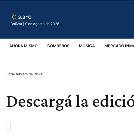
3.3 ºC
Bolívar |
9 de agosto de 2026
AHORA MISMO
BOMBEROS
MÚSICA
MERCADO INMO
REGIONALES
EDUCACIÓN
ESPECTÁCULOS
INFOR
12 de febrero de 2024
VIRALES
ACCIDENTES
CULTURA
JUDICIALES
T
Descargá la edició