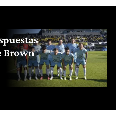
espuestas
te Brown