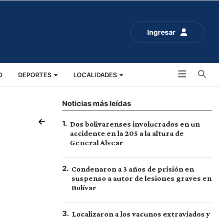
Ingresar
Bu
O
DEPORTES
LOCALIDADES
ALUD
SOCIALES
EXPO RURAL 2025
Noticias más leídas
1
.
Dos bolivarenses involucrados en un
accidente en la 205 a la altura de
General Alvear
2
.
Condenaron a 3 años de prisión en
suspenso a autor de lesiones graves en
Bolívar
3
.
Localizaron a los vacunos extraviados y