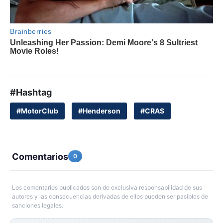
#Hashtag
#MotorClub
#Henderson
#CRAS
Comentarios
0
Los comentarios publicados son de exclusiva responsabilidad de sus
autores y las consecuencias derivadas de ellos pueden ser pasibles de
sanciones legales.