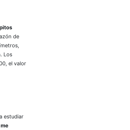
pitos
razón de
ímetros,
. Los
0, el valor
a estudiar
 me