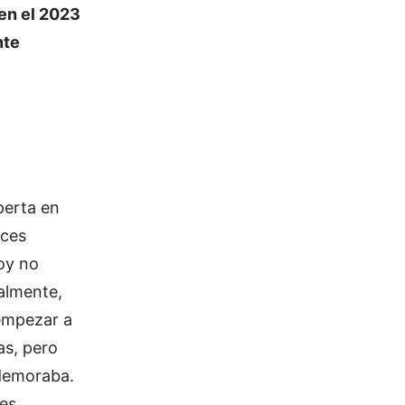
 en el 2023
nte
perta en
aces
hoy no
almente,
 empezar a
as, pero
 demoraba.
es.