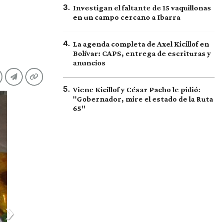
3
.
Investigan el faltante de 15 vaquillonas
en un campo cercano a Ibarra
4
.
La agenda completa de Axel Kicillof en
Bolívar: CAPS, entrega de escrituras y
anuncios
5
.
Viene Kicillof y César Pacho le pidió:
"Gobernador, mire el estado de la Ruta
65"