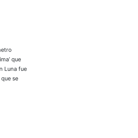
metro
lima’ que
en Luna fue
e que se