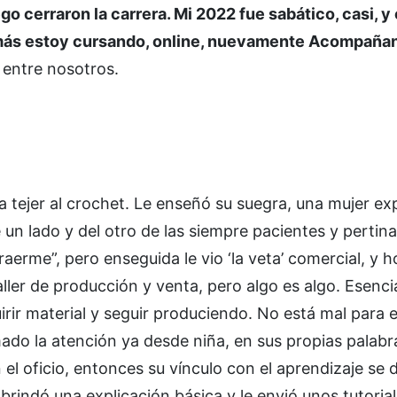
o cerraron la carrera. Mi 2022 fue sabático, casi, y
emás estoy cursando, online, nuevamente Acompaña
ó entre nosotros.
 tejer al crochet. Le enseñó su suegra, una mujer ex
un lado y del otro de las siempre pacientes y pertin
raerme”, pero enseguida le vio ‘la veta’ comercial, y 
ler de producción y venta, pero algo es algo. Esenci
irir material y seguir produciendo. No está mal para
amado la atención ya desde niña, en sus propias palabr
n el oficio, entonces su vínculo con el aprendizaje se
rindó una explicación básica y le envió unos tutorial