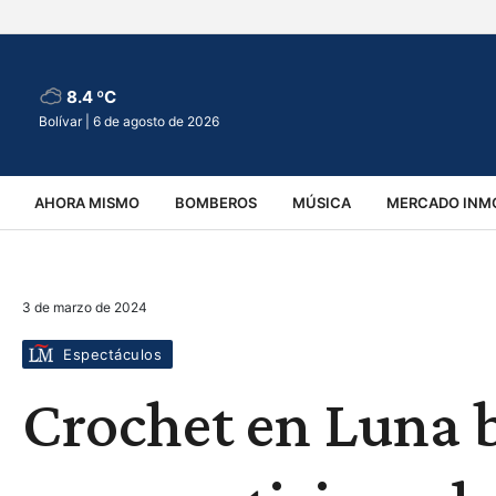
8.4 ºC
Bolívar |
6 de agosto de 2026
AHORA MISMO
BOMBEROS
MÚSICA
MERCADO INMO
REGIONALES
EDUCACIÓN
ESPECTÁCULOS
INFOR
3 de marzo de 2024
VIRALES
ACCIDENTES
CULTURA
JUDICIALES
T
Espectáculos
Crochet en Luna ba