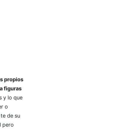
os propios
a figuras
s y lo que
er o
nte de su
d pero