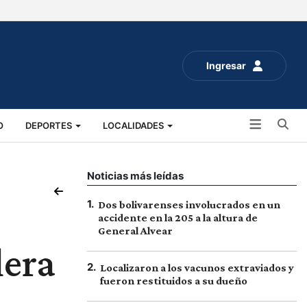
Ingresar
Bu
O
DEPORTES
LOCALIDADES
ALUD
SOCIALES
EXPO RURAL 2025
Noticias más leídas
1
.
Dos bolivarenses involucrados en un
accidente en la 205 a la altura de
General Alvear
lera
2
.
Localizaron a los vacunos extraviados y
fueron restituidos a su dueño