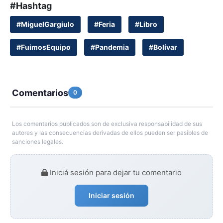
#Hashtag
#MiguelGargiulo
#Feria
#Libro
#FuimosEquipo
#Pandemia
#Bolívar
Comentarios
0
Los comentarios publicados son de exclusiva responsabilidad de sus
autores y las consecuencias derivadas de ellos pueden ser pasibles de
sanciones legales.
Iniciá sesión para dejar tu comentario
Iniciar sesión