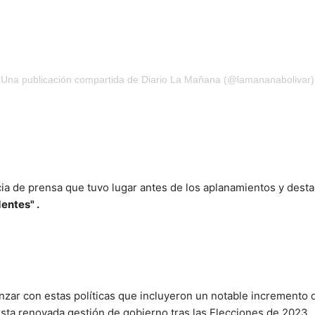
Una publicación compartida de Diario La Mañana (@lamananabolivar)
a de prensa que tuvo lugar antes de los aplanamientos y desta
dentes" .
nzar con estas políticas que incluyeron un notable incremento d
esta renovada gestión de gobierno tras las Elecciones de 2023.