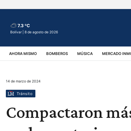
7.3 ºC
Bolívar |
8 de agosto de 2026
AHORA MISMO
BOMBEROS
MÚSICA
MERCADO INMO
REGIONALES
EDUCACIÓN
ESPECTÁCULOS
INFOR
14 de marzo de 2024
VIRALES
ACCIDENTES
CULTURA
JUDICIALES
T
Tránsito
Compactaron más